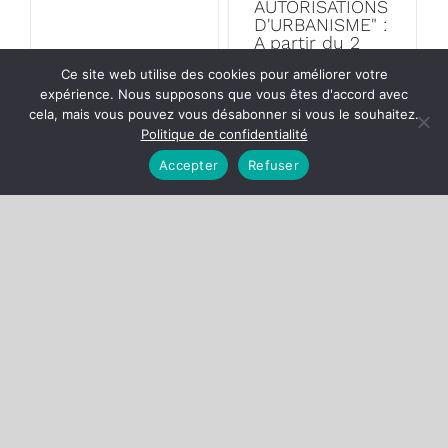
AUTORISATIONS
D'URBANISME" :
A partir du 2
décembre 2024,
Ce site web utilise des cookies pour améliorer votre
la commune de
expérience. Nous supposons que vous êtes d'accord avec
...
cela, mais vous pouvez vous désabonner si vous le souhaitez.
Politique de confidentialité
Lire
Lire
Plus
Plus
Accepter
Refuser
Nouvelle
application :
Prévention
Grand
moustiques :
Reims –