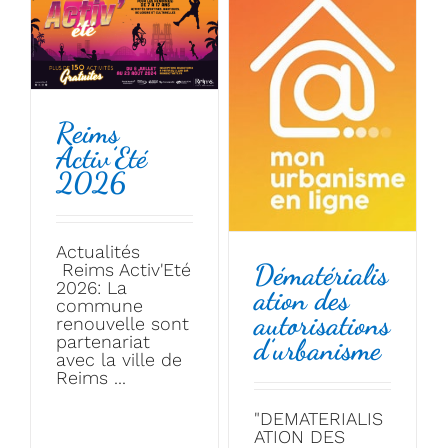
Reims
Activ’Eté
2026
Actualités
Dématérialis
Reims Activ'Eté
2026: La
ation des
commune
autorisations
renouvelle sont
partenariat
d’urbanisme
avec la ville de
Reims ...
"DEMATERIALIS
ATION DES