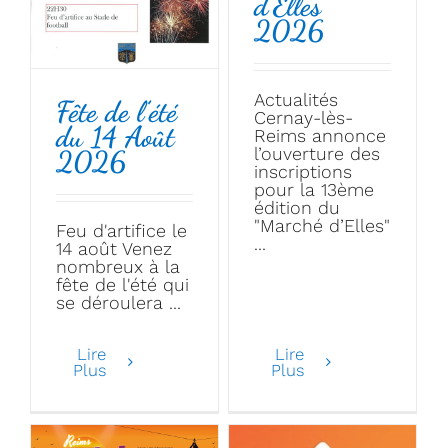
d’Elles
2026
Actualités
Fête de l’été
Cernay-lès-
du 14 Août
Reims annonce
l’ouverture des
2026
inscriptions
pour la 13ème
édition du
"Marché d’Elles"
Feu d'artifice le
...
14 août Venez
nombreux à la
fête de l'été qui
se déroulera ...
Lire
Lire
Plus
Plus