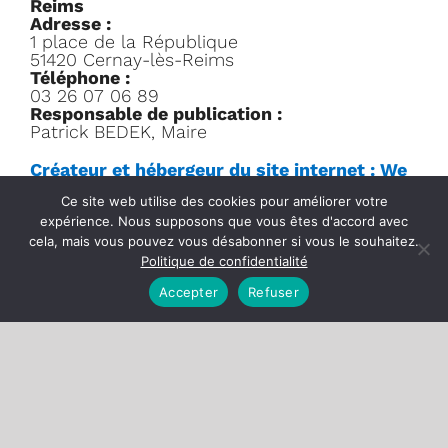
Reims
Adresse :
1 place de la République
51420 Cernay-lès-Reims
Téléphone :
03 26 07 06 89
Responsable de publication :
Patrick BEDEK, Maire
Créateur et hébergeur du site internet : We
are Clovis
Ce site web utilise des cookies pour améliorer votre
Adresse :
35 rue Buirette,
expérience. Nous supposons que vous êtes d'accord avec
51100 Reims
cela, mais vous pouvez vous désabonner si vous le souhaitez.
Téléphone :
Politique de confidentialité
03 26 40 16 17
Accepter
Refuser