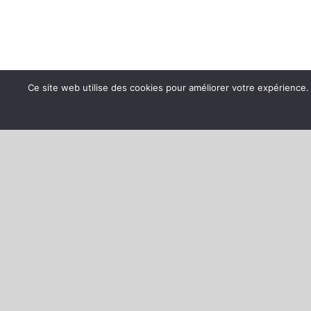
Ce site web utilise des cookies pour améliorer votre expérienc
Dernier
BULLETIN MUNICIPAL
Les ARCHIVES