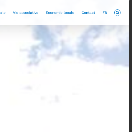
pale
Vie associative
Économie locale
Contact
FB