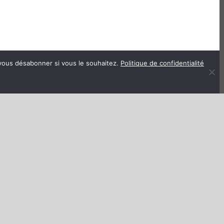
vous désabonner si vous le souhaitez.
Politique de confidentialité
HORAIRES
Mardi : 10h-12h
Mercredi : 10h-12h / 14h-18h
Vendredi : 10h-12h / 16h-18h
En dehors de ces créneaux et en cas
d’urgence, possibilité de prise de rendez-vous
avec le secrétariat de mairie.