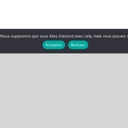
e. Nous supposons que vous êtes d'accord avec cela, mais vous pouvez 
Accepter
Refuser
MAIRIE DE CERNAY-LES-REIMS
1 Place de la République
51 420 – Cernay-lès-Reims
Téléphone :
03 26 07 06 89
Mail :
mairie@cernay-les-reims.fr