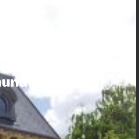
ents
unaux